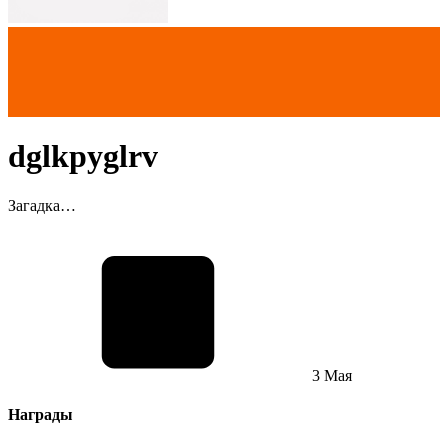
dglkpyglrv
Загадка…
3 Мая
Награды